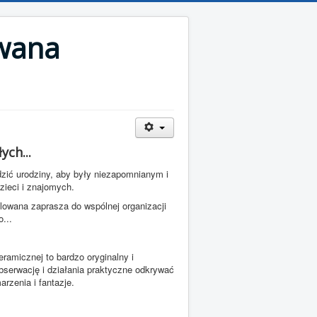
wana
ych...
zić urodziny, aby były niezapomnianym i
ieci i znajomych.
wana zaprasza do wspólnej organizacji
o...
ramicznej to bardzo oryginalny i
serwację i działania praktyczne odkrywać
rzenia i fantazje.