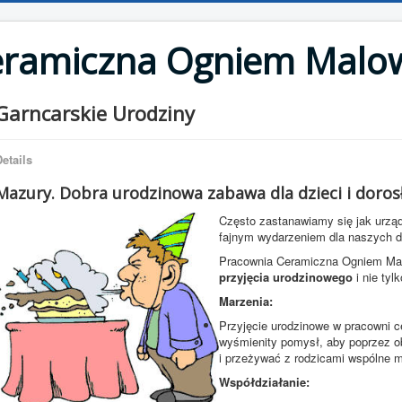
eramiczna Ogniem Malo
Garncarskie Urodziny
etails
Mazury. Dobra urodzinowa zabawa dla dzieci i dorosł
Często zastanawiamy się jak urząd
fajnym wydarzeniem dla naszych dz
Pracownia Ceramiczna Ogniem Malo
przyjęcia urodzinowego
i nie tylk
Marzenia:
Przyjęcie urodzinowe w pracowni ce
wyśmienity pomysł, aby poprzez ob
i przeżywać z rodzicami wspólne ma
Współdziałanie: