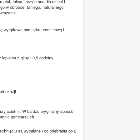
u płci, łatwa i przyjemna dla dzieci i
ego w obróbce, taniego, naturalnego i
 wrażenia.
się wyjątkową pamiątką urodzinową i
lepienia z gliny i 0,5 godziny
od okazji
przyjaciółmi. W bardzo oryginalny sposób
mnic garncarskich.
schnięciu są wypalane i do odebrania po 2