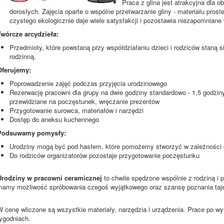
Praca z glina jest atrakcyjna dla ob
dorosłych. Zajęcia oparte o wspólne przetwarzanie gliny - materiału prost
czystego ekologicznie daje wiele satysfakcji i pozostawia niezapomniane
Twórcze arcydzieła:
Przedmioty, które powstaną przy współdziałaniu dzieci i rodziców staną 
rodzinną.
Oferujemy:
Poprowadzenie zajęć podczas przyjęcia urodzinowego
Rezerwację pracowni dla grupy na dwie godziny standardowo - 1,5 godziny 
przewidziane na poczęstunek, wręczanie prezentów
Przygotowanie surowca, materiałów i narzędzi
Dostęp do aneksu kuchennego
Podsuwamy pomysły:
Urodziny mogą być pod hasłem, które pomożemy stworzyć w zależności 
Do rodziców organizatorów pozostaje przygotowanie poczęstunku
Urodziny w pracowni ceramicznej
to chwile spędzone wspólnie z rodziną i 
mamy możliwość spróbowania czegoś wyjątkowego oraz szansę poznania taje
W cenę wliczone są wszystkie materiały, narzędzia i urządzenia. Prace po wy
tygodniach.