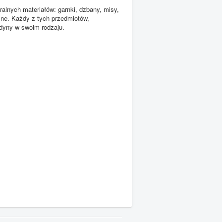
alnych materiałów: garnki, dzbany, misy,
czne. Każdy z tych przedmiotów,
edyny w swoim rodzaju.