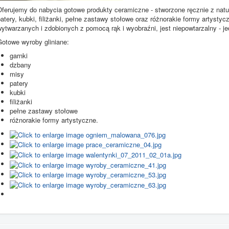
Oferujemy do nabycia gotowe produkty ceramiczne - stworzone ręcznie z natur
atery, kubki, filiżanki, pełne zastawy stołowe oraz różnorakie formy artysty
wytwarzanych i zdobionych z pomocą rąk i wyobraźni, jest niepowtarzalny - j
Gotowe wyroby gliniane:
garnki
dzbany
misy
patery
kubki
filiżanki
pełne zastawy stołowe
różnorakie formy artystyczne.