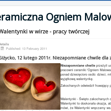
eramiczna Ogniem Malo
Walentynki w wirze - pracy twórczej
etails
Published: 13 February 2011
Giżycko, 12 lutego 2011r. Niezapomniane chwile dla
Niezapomniane chwile
przeżyli u
pracowni ceramiki 'Ogniem Malowa
ponad dziesięcioro osób: dzieci, 
wyjątkową walentynkę.
Zakochanych odwiedził fruwający p
Walentynki - Święto zakochanych o
Walentynki to doskonała okazja, ab
mówi, że Walentynki wręczamy wsz