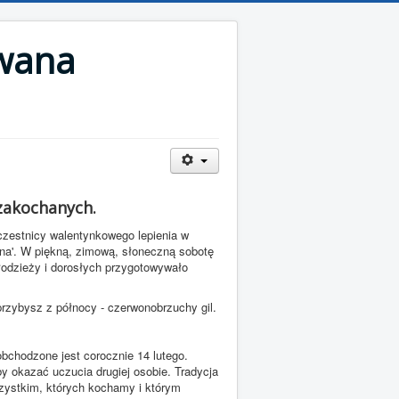
wana
 zakochanych.
czestnicy walentynkowego lepienia w
na'. W piękną, zimową, słoneczną sobotę
młodzieży i dorosłych przygotowywało
rzybysz z północy - czerwonobrzuchy gil.
bchodzone jest corocznie 14 lutego.
y okazać uczucia drugiej osobie. Tradycja
ystkim, których kochamy i którym