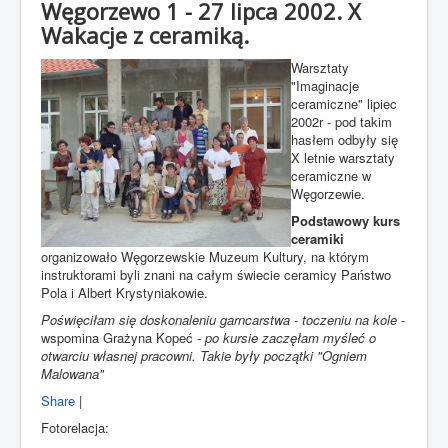
Węgorzewo 1 - 27 lipca 2002. X
Wakacje z ceramiką.
Warsztaty
"Imaginacje
ceramiczne" lipiec
2002r - pod takim
hasłem odbyły się
X letnie warsztaty
ceramiczne w
Węgorzewie.
Podstawowy kurs
ceramiki
organizowało Węgorzewskie Muzeum Kultury, na którym
instruktorami byli znani na całym świecie ceramicy Państwo
Pola i Albert Krystyniakowie.
Poświęciłam się doskonaleniu garncarstwa - toczeniu na kole
-
wspomina Grażyna Kopeć -
po kursie zaczęłam myśleć o
otwarciu własnej pracowni. Takie były początki "Ogniem
Malowana"
Share
|
Fotorelacja: