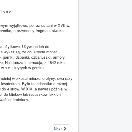
 p.n.e.,
wym wyjątkowo, po raz ostatni w XVII w.
rodka, a przydenny fragment siwaka
nia użytkowe. Używano ich do
e wykazują, że do ukrycia monet
 garnki, dzbanki, dzbanuszki, amfory,
e. Najstarsza informacja, z 1842 roku,
 w.n.e. ukrytych w garnku.
edniej wielkości mierzono płyny, dwa razy
 kwaterkom. Była to jednostka o różnej
 do 4 litrów. W XIX, a nawet i później w
p. do blinków lub racuszków lekkich
kwaśnej śmietany.
Next