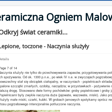
eramiczna Ogniem Malo
Odkryj świat ceramiki...
Lepione, toczone - Naczynia służyły
etails
Page 7 of 14
Naczynia służyły nie tylko do przechowywania zapasów, przygotowywania pot
ich spożywania. Od ok. 1300 p.n.e., po wiek IV n.e. w zwyczajach pogrzebow
powszechny stał się obrządek ciałopalny, w naczyniach - popielnicach składa
spalone szczątki zmarłych, ozdoby, narzędzia; w przystawkach - pożywienie 
dalszą drogę. Stosowano dwie formy pochówków: groby popielnicowe i groby 
Popielnicami były zwykle naczynia duże (jajowate, wazowate, miski). Jako pr
służyły małe miski, czarki, kubki. W grobach jamowych spotykamy oprócz re
stosu pogrzebowego intencjonalnie potłuczone naczynia.