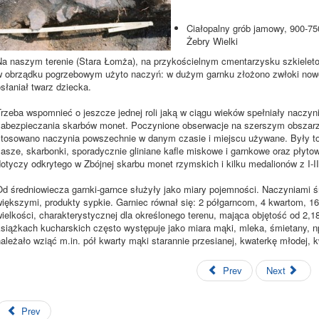
Ciałopalny grób jamowy, 900-750
Żebry Wielki
Na naszym terenie (Stara Łomża), na przykościelnym cmentarzysku szkieleto
w obrządku pogrzebowym użyto naczyń: w dużym garnku złożono zwłoki nowo
słaniał twarz dziecka.
Trzeba wspomnieć o jeszcze jednej roli jaką w ciągu wieków spełniały naczy
zabezpieczania skarbów monet. Poczynione obserwacje na szerszym obszarz
stosowano naczynia powszechnie w danym czasie i miejscu używane. Były to:
lasze, skarbonki, sporadycznie gliniane kafle miskowe i garnkowe oraz płytow
otyczy odkrytego w Zbójnej skarbu monet rzymskich i kilku medalionów z I-II
Od średniowiecza garnki-garnce służyły jako miary pojemności. Naczyniami śr
większymi, produkty sypkie. Garniec równał się: 2 półgarncom, 4 kwartom, 16
ielkości, charakterystycznej dla określonego terenu, mająca objętość od 2,18
książkach kucharskich często występuje jako miara mąki, mleka, śmietany, n
ależało wziąć m.in. pół kwarty mąki starannie przesianej, kwaterkę młodej, 
Prev
Next
Prev