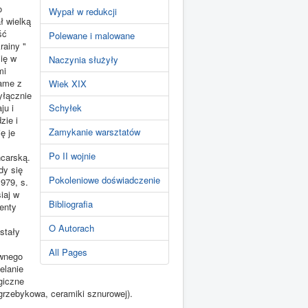
o
Wypał w redukcji
ł wielką
ść
Polewane i malowane
krainy "
się w
Naczynia służyły
mi
same z
Wiek XIX
yłącznie
ju i
Schyłek
zie i
Zamykanie warsztatów
ę je
Po II wojnie
ncarską.
dy się
Pokoleniowe doświadczenie
979, s.
iaj w
Bibliografia
enty
O Autorach
 stały
All Pages
ewnego
elanie
giczne
grzebykowa, ceramiki sznurowej).