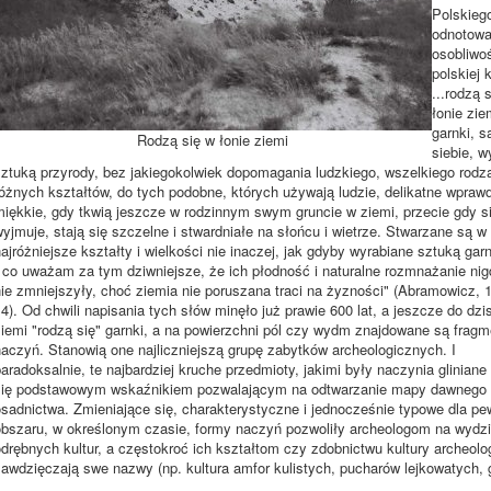
Polskieg
odnotowa
osobliwo
polskiej 
...rodzą 
łonie zie
garnki, 
Rodzą się w łonie ziemi
siebie, w
ztuką przyrody, bez jakiegokolwiek dopomagania ludzkiego, wszelkiego rodza
óżnych kształtów, do tych podobne, których używają ludzie, delikatne wprawd
miękkie, gdy tkwią jeszcze w rodzinnym swym gruncie w ziemi, przecie gdy si
yjmuje, stają się szczelne i stwardniałe na słońcu i wietrze. Stwarzane są w
ajróżniejsze kształty i wielkości nie inaczej, jak gdyby wyrabiane sztuką gar
I co uważam za tym dziwniejsze, że ich płodność i naturalne rozmnażanie nig
ie zmniejszyły, choć ziemia nie poruszana traci na żyzności" (Abramowicz, 1
4). Od chwili napisania tych słów minęło już prawie 600 lat, a jeszcze do dzis
ziemi "rodzą się" garnki, a na powierzchni pól czy wydm znajdowane są fragm
naczyń. Stanowią one najliczniejszą grupę zabytków archeologicznych. I
aradoksalnie, te najbardziej kruche przedmioty, jakimi były naczynia gliniane
się podstawowym wskaźnikiem pozwalającym na odtwarzanie mapy dawnego
osadnictwa. Zmieniające się, charakterystyczne i jednocześnie typowe dla p
obszaru, w określonym czasie, formy naczyń pozwoliły archeologom na wydzi
drębnych kultur, a częstokroć ich kształtom czy zdobnictwu kultury archeolo
zawdzięczają swe nazwy (np. kultura amfor kulistych, pucharów lejkowatych, 