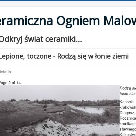
eramiczna Ogniem Malo
Odkryj świat ceramiki...
Lepione, toczone - Rodzą się w łonie ziemi
etails
Page 2 of 14
Rodzą si
łonie zie
Kanonik
krakowsk
Długosz,
Rocznika
kronikac
sławneg
Królestw