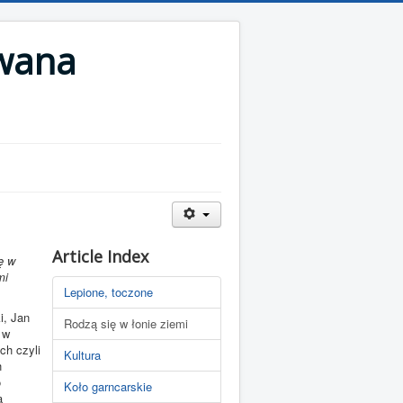
wana
Article Index
ę w
mi
Lepione, toczone
i, Jan
Rodzą się w łonie ziemi
 w
ch czyli
Kultura
h
o
Koło garncarskie
a