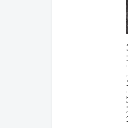
s
r
w
n
n
1
p
o