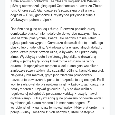
z miejscowych pokładów i ze złoża w Rogienicach Wielkich,
później sprowadzali glinę spod Ciechanowa a nawet ze Złotorii
(gm. Choroszcz). Garncarze ze Szczuczyna brali glinę z
cegielni w Ełku, garncarze z Myszyńca przywozili glinę z
Wolkowych, potem z Lipnik.
Rozróżniano glinę chudą i tłustą. Pierwsza posiada dużą
domieszkę piasku i nie nadaje się do wyrobu naczyń. Tłusta
jest bardziej plastyczna, zwarta, ale naczynia z niej łatwo
pękają podczas wypału. Garncarze dodawali do niej miałkiego
piasku lub chudej gliny. Składowano ją w specjalnych dołach,
gdzie leżała przez pewien czas, a bywało, że i przez całą
zimę. Wydobytą z dołu i zwilżoną glinę zbijano drewnianą
pałką w jedną bryłę, którą kilkakrotnie strugano na wióry
drutem lub specjalnym sierpem w celu usunięcia wszelkich
zanieczyszczeń takich jak: szczątki roślinne, kamyki, margiel.
Najgorszy był margiel, gdyż jego ziarenka powodowały
łuszczenie powierzchni, pękanie i rozpadanie się naczyń. Po II
wojnie światowej do przygotowania gliny każdy z garncarzy, na
naszym terenie, używał gniecidła. Były to dwa wałki o
regulowanej odległości, poruszane korbką, kruszyły nawet
drobne kamyki. Oczyszczoną glinę polewano ponownie wodą i
wyrabiano jak ciasto rękoma lub mieszano nogami. Z
wyrobionej gliny garncarz formował wałek, który ciął drutem na
porcje - klusy. Toczono z nich naczynia, które następnie