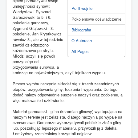
ojciec przekazywał swoje
umiejętności synowi:
Po II wojnie
Władysław i Ryszard
Saraczewski to 5. i 6.
Pokoleniowe doświadczenie
pokolenie garncarzy,
Zygmunt Grajewski - 3.
Bibliografia
pokolenie, Jan Krystkowicz
również 3., ale w tej rodzinie
O Autorach
zawód dziedziczono
każdorazowo po stryju.
All Pages
Młodzi uczyli się powoli
poczynając od
przygotowania surowca, a
kończąc na najważniejszym, czyli tajnikach wypału.
Proces wyrobu naczynia składał się z trzech zasadniczych
etapów: przygotowania gliny, toczenia i wypalania. Do tego
dodać należy odpowiednie suszenie naczyń oraz zdobienie, a
więc malowanie i szkliwienie.
Materiał garncarski - glina (krzemian glinowy) występująca na
naszym terenie jest żelazista, dlatego naczynia po wypale są
czerwonawe. Garncarze wykorzystywali pobliskie złoża gliny
lub, poszukując lepszego materiału, przywozili ją z daleka.
Łomżyńscy rzemieślnicy korzystali najpierw