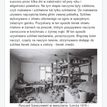
suszono przez kilka dni w zależności od pory roku i
wilgotności powietrza. Na tym etapie naczynia były zdobione,
czyli malowane i szkliwione lub tylko szkliwione. Do malowania
używano najczęściej białej glinki zwanej pobiałką. Szkliwo
wykonywano z ołowiu utlenianego na ogniu w specjalnym,
żelaznym garnku. Pozyskany w ten sposób tlenek ołowiu
mielono w żarnach na proszek, którym posypywano naczynia
zamoczone w krochmalu z żytniej mąki. W ten sposób
uzyskiwano szkliwo bezbarwne, przezroczyste. Brązowy kolor
naczyń, częsty na naszym terenie, otrzymywano dodając do
szkliwa tlenek żelaza a zielony - tlenek miedzi.
Ryszard Saraczewski w warsztacie, Łomża 1979 r