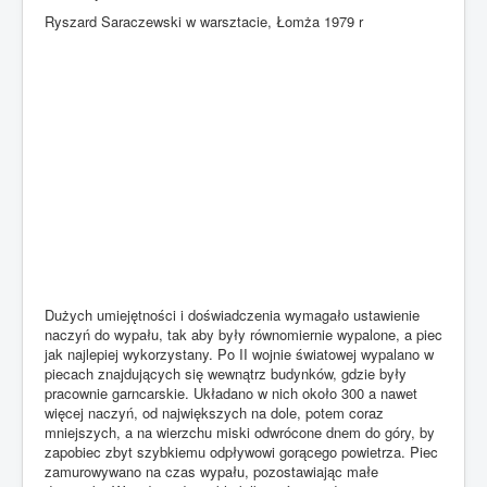
Ryszard Saraczewski w warsztacie, Łomża 1979 r
Dużych umiejętności i doświadczenia wymagało ustawienie
naczyń do wypału, tak aby były równomiernie wypalone, a piec
jak najlepiej wykorzystany. Po II wojnie światowej wypalano w
piecach znajdujących się wewnątrz budynków, gdzie były
pracownie garncarskie. Układano w nich około 300 a nawet
więcej naczyń, od największych na dole, potem coraz
mniejszych, a na wierzchu miski odwrócone dnem do góry, by
zapobiec zbyt szybkiemu odpływowi gorącego powietrza. Piec
zamurowywano na czas wypału, pozostawiając małe