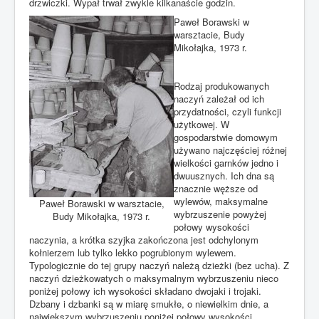
drzwiczki. Wypał trwał zwykle kilkanaście godzin.
Paweł Borawski w
warsztacie, Budy
Mikołajka, 1973 r.
Rodzaj produkowanych
naczyń zależał od ich
przydatności, czyli funkcji
użytkowej. W
gospodarstwie domowym
używano najczęściej różnej
wielkości garnków jedno i
dwuusznych. Ich dna są
znacznie węższe od
wylewów, maksymalne
Paweł Borawski w warsztacie,
wybrzuszenie powyżej
Budy Mikołajka, 1973 r.
połowy wysokości
naczynia, a krótka szyjka zakończona jest odchylonym
kołnierzem lub tylko lekko pogrubionym wylewem.
Typologicznie do tej grupy naczyń należą dzieżki (bez ucha). Z
naczyń dzieżkowatych o maksymalnym wybrzuszeniu nieco
poniżej połowy ich wysokości składano dwojaki i trojaki.
Dzbany i dzbanki są w miarę smukłe, o niewielkim dnie, a
największym wybrzuszeniu poniżej połowy wysokości.