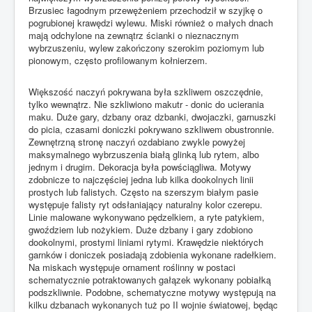
Brzusiec łagodnym przewężeniem przechodził w szyjkę o
pogrubionej krawędzi wylewu. Miski również o małych dnach
mają odchylone na zewnątrz ścianki o nieznacznym
wybrzuszeniu, wylew zakończony szerokim poziomym lub
pionowym, często profilowanym kołnierzem.
Większość naczyń pokrywana była szkliwem oszczędnie,
tylko wewnątrz. Nie szkliwiono makutr - donic do ucierania
maku. Duże gary, dzbany oraz dzbanki, dwojaczki, garnuszki
do picia, czasami doniczki pokrywano szkliwem obustronnie.
Zewnętrzną stronę naczyń ozdabiano zwykle powyżej
maksymalnego wybrzuszenia białą glinką lub rytem, albo
jednym i drugim. Dekoracja była powściągliwa. Motywy
zdobnicze to najczęściej jedna lub kilka dookolnych linii
prostych lub falistych. Często na szerszym białym pasie
występuje falisty ryt odsłaniający naturalny kolor czerepu.
Linie malowane wykonywano pędzelkiem, a ryte patykiem,
gwoździem lub nożykiem. Duże dzbany i gary zdobiono
dookolnymi, prostymi liniami rytymi. Krawędzie niektórych
garnków i doniczek posiadają zdobienia wykonane radełkiem.
Na miskach występuje ornament roślinny w postaci
schematycznie potraktowanych gałązek wykonany pobiałką
podszkliwnie. Podobne, schematyczne motywy występują na
kilku dzbanach wykonanych tuż po II wojnie światowej, będąc