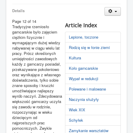
Details
Page 12 of 14
Article Index
Tradycyjne rzemiosło
garncarskie było zajęciem
Lepione, toczone
ciężkim fizycznie i
wymagającym dużej wiedzy
Rodzą się w łonie ziemi
nabywanej w ciągu wielu lat
pracy. Prócz określonych
Kultura
umiejętności zawodowych
każdy z garncarzy posiadał,
Koło garncarskie
przekazywane pokoleniowo
oraz wynikające z własnego
Wypał w redukcji
doświadczenia, tylko sobie
znane sposoby i kruczki
Polewane i malowane
umożliwiające najlepszy
wyrób naczyń. Zdecydowana
Naczynia służyły
większość garncarzy uczyła
się zawodu w rodzinie,
Wiek XIX
rozpoczynając w wieku
dziecięcym od
Schyłek
najprostszych prac
pomocniczych. Zwykle
Zamykanie warsztatów